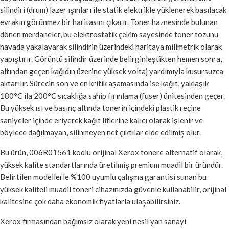
silindiri (drum) lazer ışınları ile statik elektrikle yüklenerek basılacak
evrakın görünmez bir haritasını çıkarır. Toner haznesinde bulunan
dönen merdaneler, bu elektrostatik çekim sayesinde toner tozunu
havada yakalayarak silindirin üzerindeki haritaya milimetrik olarak
yapıştırır. Görüntü silindir üzerinde belirginleştikten hemen sonra,
altından geçen kağıdın üzerine yüksek voltaj yardımıyla kusursuzca
aktarılır. Sürecin son ve en kritik aşamasında ise kağıt, yaklaşık
180°C ila 200°C sıcaklığa sahip fırınlama (fuser) ünitesinden geçer.
Bu yüksek ısı ve basınç altında tonerin içindeki plastik reçine
saniyeler içinde eriyerek kağıt liflerine kalıcı olarak işlenir ve
böylece dağılmayan, silinmeyen net çıktılar elde edilmiş olur.
Bu ürün, 006R01561 kodlu orijinal Xerox tonere alternatif olarak,
yüksek kalite standartlarında üretilmiş premium muadil bir üründür.
Belirtilen modellerle %100 uyumlu çalışma garantisi sunan bu
yüksek kaliteli muadil toneri cihazınızda güvenle kullanabilir, orijinal
kalitesine çok daha ekonomik fiyatlarla ulaşabilirsiniz.
Xerox firmasından bağımsız olarak yeni nesil yan sanayi