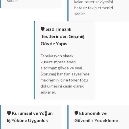
sunar.
kalan toner seviyesini
hatasız takip etmenizi
sağlar.
🛡️ Sızdırmazlık
Testlerinden Geçmiş
Gövde Yapısı
Fabrikasyon olarak
kusursuz preslenen
sızdırmaz gövde ve seal
(koruma) bantları sayesinde
makinenin içine toner tozu
dökülmesini kesin olarak
engeller.
🛡️ Kurumsal ve Yoğun
🛡️ Ekonomik ve
İş Yüküne Uygunluk
Güvenilir Yedekleme