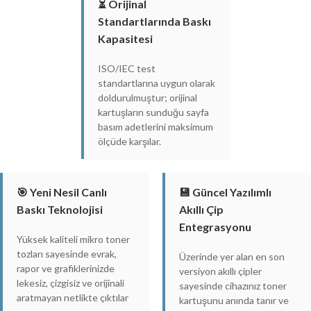
⏳ Orijinal
Standartlarında Baskı
Kapasitesi
ISO/IEC test
standartlarına uygun olarak
doldurulmuştur; orijinal
kartuşların sunduğu sayfa
basım adetlerini maksimum
ölçüde karşılar.
🎯 Yeni Nesil Canlı
💾 Güncel Yazılımlı
Baskı Teknolojisi
Akıllı Çip
Entegrasyonu
Yüksek kaliteli mikro toner
tozları sayesinde evrak,
Üzerinde yer alan en son
rapor ve grafiklerinizde
versiyon akıllı çipler
lekesiz, çizgisiz ve orijinali
sayesinde cihazınız toner
aratmayan netlikte çıktılar
kartuşunu anında tanır ve