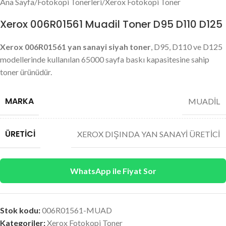
Ana Sayfa
/
Fotokopi Tonerleri
/
Xerox Fotokopi Toner
Xerox 006R01561 Muadil Toner D95 D110 D125
Xerox 006R01561 yan sanayi siyah toner
, D95, D110 ve D125
modellerinde kullanılan 65000 sayfa baskı kapasitesine sahip
toner ürünüdür.
MARKA
MUADİL
ÜRETICI
XEROX DIŞINDA YAN SANAYİ ÜRETİCİ
WhatsApp ile Fiyat Sor
Stok kodu:
006R01561-MUAD
Kategoriler:
Xerox Fotokopi Toner