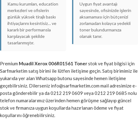
Kamu kurumları, education
Uygun fiyat avantajı
merkezleri ve ofislerin
sayesinde, ofisinizde işlerin
günlük yüksek tirajlı baskı
aksamaması için bütçenizi
ihtiyaçlarını kesintisiz… ve
zorlamadan kolayca yedekli
kararlı bir performansla
toner bulundurmanıza
karşılayacak şekilde
olanak tanır.
tasarlanmıştır.
Premium
Muadil Xerox 006R01561 Toner
stok ve fiyat bilgisi için
Sarfmarketim satış birimi ile lütfen iletişime geçin. Satış birimimiz ile
yukarıda yer alan Whatsapp butonu sayesinde hemen iletişime
geçebilirsiniz. Dilerseniz info@sarfmarketim.com mail adresimize e-
posta gönderebilir ya da 0212 219 0609 veya 0212 219 0685 nolu
telefon numaralarımız üzerinden hemen görüşme sağlayıp güncel
stok ve firmanıza uygun koşullarda hazırlanan ödeme ve fiyat
koşullarını öğrenebilirsiniz.