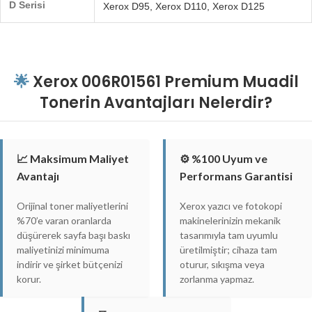
D Serisi
Xerox D95, Xerox D110, Xerox D125
🌟
Xerox 006R01561 Premium Muadil
Tonerin Avantajları Nelerdir?
📈 Maksimum Maliyet
⚙️ %100 Uyum ve
Avantajı
Performans Garantisi
Orijinal toner maliyetlerini
Xerox yazıcı ve fotokopi
%70’e varan oranlarda
makinelerinizin mekanik
düşürerek sayfa başı baskı
tasarımıyla tam uyumlu
maliyetinizi minimuma
üretilmiştir; cihaza tam
indirir ve şirket bütçenizi
oturur, sıkışma veya
korur.
zorlanma yapmaz.