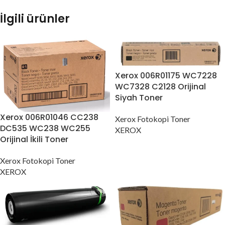
İlgili ürünler
Xerox 006R01175 WC7228
WC7328 C2128 Orijinal
Siyah Toner
Xerox 006R01046 CC238
Xerox Fotokopi Toner
DC535 WC238 WC255
XEROX
Orijinal İkili Toner
Xerox Fotokopi Toner
XEROX