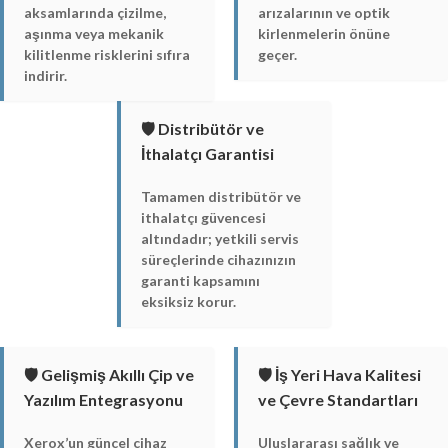
aksamlarında çizilme,
arızalarının ve optik
aşınma veya mekanik
kirlenmelerin önüne
kilitlenme risklerini sıfıra
geçer.
indirir.
🛡️ Distribütör ve
İthalatçı Garantisi
Tamamen distribütör ve
ithalatçı güvencesi
altındadır; yetkili servis
süreçlerinde cihazınızın
garanti kapsamını
eksiksiz korur.
🛡️ Gelişmiş Akıllı Çip ve
🛡️ İş Yeri Hava Kalitesi
Yazılım Entegrasyonu
ve Çevre Standartları
Xerox’un güncel cihaz
Uluslararası sağlık ve