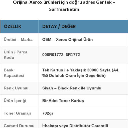
Orijinal Xerox ürünleri için doğru adres Gentek –
Sarfmarketim
ÖZELLIK
DETAY / DEĞER
Üretici – Marka
OEM – Xerox Orijinal Ürün
Ürün / Parça
006R01772
,
6R1772
Kodu
Baskı
Tek Kartuş ile Yaklaşık 30000 Sayfa (A4,
Kapasitesi
%5 Doluluk Oranı İçin Geçerlidir)
Renk Uyumu
Siyah – Black Renk ile Uyumlu
Ürün İçeriği
Bir Adet Toner Kartuş
Toner Gramajı
702gr
Garanti Durumu
İthalatçı veya Distribütör Garantili