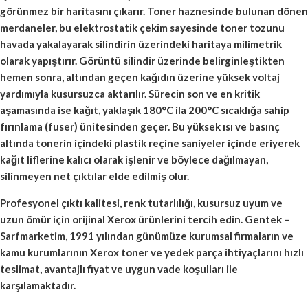
görünmez bir haritasını çıkarır. Toner haznesinde bulunan dönen
merdaneler, bu elektrostatik çekim sayesinde toner tozunu
havada yakalayarak silindirin üzerindeki haritaya milimetrik
olarak yapıştırır. Görüntü silindir üzerinde belirginleştikten
hemen sonra, altından geçen kağıdın üzerine yüksek voltaj
yardımıyla kusursuzca aktarılır. Sürecin son ve en kritik
aşamasında ise kağıt, yaklaşık 180°C ila 200°C sıcaklığa sahip
fırınlama (fuser) ünitesinden geçer. Bu yüksek ısı ve basınç
altında tonerin içindeki plastik reçine saniyeler içinde eriyerek
kağıt liflerine kalıcı olarak işlenir ve böylece dağılmayan,
silinmeyen net çıktılar elde edilmiş olur.
Profesyonel çıktı kalitesi, renk tutarlılığı, kusursuz uyum ve
uzun ömür için orijinal Xerox ürünlerini tercih edin. Gentek –
Sarfmarketim, 1991 yılından günümüze kurumsal firmaların ve
kamu kurumlarının Xerox toner ve yedek parça ihtiyaçlarını hızlı
teslimat, avantajlı fiyat ve uygun vade koşulları ile
karşılamaktadır.