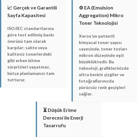
📈 Gerçek ve Garantili
⚙️ EA (Emulsion
Sayfa Kapasitesi
Aggregation) Mikro
Toner Teknolojisi
ISO/IEC standartlarına
göre test edilmiş baskı
Xerox’un patentli
ömrünü tam olarak
kimyasal toner yapısı
karşılar; sahte veya
sayesinde, toner tozları
kalitesiz tonerlerdeki
mikron düzeyinde eşit
gibi erken bitme
büyüklüktedir. Bu
sürprizleri yaşatmaz,
teknoloji, grafiklerinizde
bütçe planlamanızı tam
ultra keskin çizgiler ve
tutturur.
fotoğraflarınızda
pürüzsüz renk geçişleri
sağlar.
⏳ Düşük Erime
Derecesi ile Enerji
Tasarrufu