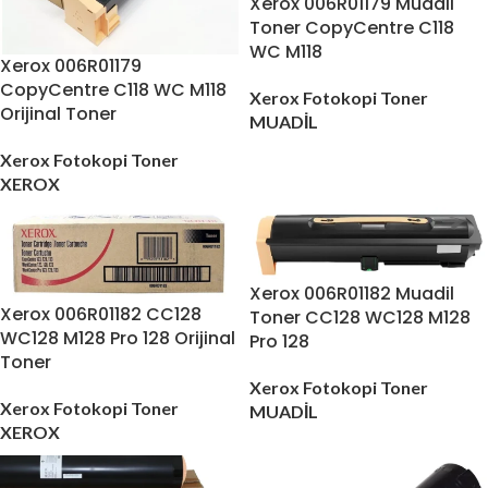
Xerox 006R01179 Muadil
Toner CopyCentre C118
WC M118
Xerox 006R01179
CopyCentre C118 WC M118
Xerox Fotokopi Toner
Orijinal Toner
MUADİL
Xerox Fotokopi Toner
XEROX
Xerox 006R01182 Muadil
Xerox 006R01182 CC128
Toner CC128 WC128 M128
WC128 M128 Pro 128 Orijinal
Pro 128
Toner
Xerox Fotokopi Toner
Xerox Fotokopi Toner
MUADİL
XEROX