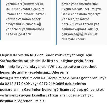
yazılımları (firmware) ile
çevre yönetmeliklerine
%100 senkronize çalışır;
uygun olarak üretilmiştir.
“toner tanınmadı” hatası
Baskı esnasında dışarıya
vermez ve kalan toner
kanserojen mikro
seviyesini kurumsal ağ
partikül veya zararlı gaz
yöneticisi yazılımlarında
salınımı yapmaz, ofis içi
hatasız gösterir.
çalışan sağlığını en üst
düzeyde korur.
Orijinal
Xerox 006R01772 Toner
stok ve fiyat bilgisi için
Sarfmarketim satış birimi ile lütfen iletişime geçin. Satış
birimimiz ile yukarıda yer alan Whatsapp butonu sayesinde
hemen iletişime geçebilirsiniz. Dilerseniz
info@sarfmarketim.com mail adresimize e-posta gönderebilir ya
da 0212 219 0609 veya 0212 219 0685 nolu telefon
numaralarımız üzerinden hemen görüşme sağlayıp güncel stok
ve firmanıza uygun koşullarda hazırlanan ödeme ve fiyat
koşullarını öğrenebilirsiniz.