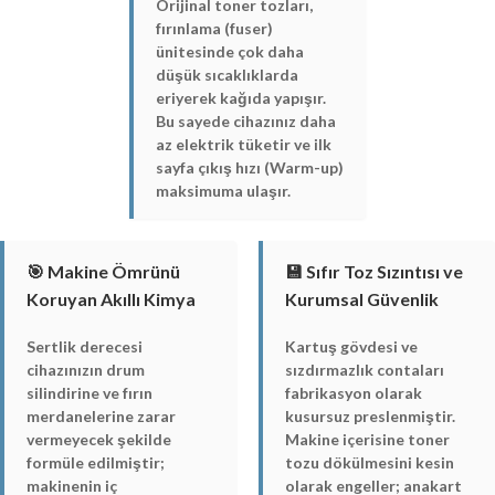
Orijinal toner tozları,
fırınlama (fuser)
ünitesinde çok daha
düşük sıcaklıklarda
eriyerek kağıda yapışır.
Bu sayede cihazınız daha
az elektrik tüketir ve ilk
sayfa çıkış hızı (Warm-up)
maksimuma ulaşır.
🎯 Makine Ömrünü
💾 Sıfır Toz Sızıntısı ve
Koruyan Akıllı Kimya
Kurumsal Güvenlik
Sertlik derecesi
Kartuş gövdesi ve
cihazınızın drum
sızdırmazlık contaları
silindirine ve fırın
fabrikasyon olarak
merdanelerine zarar
kusursuz preslenmiştir.
vermeyecek şekilde
Makine içerisine toner
formüle edilmiştir;
tozu dökülmesini kesin
makinenin iç
olarak engeller; anakart