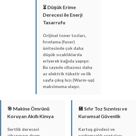
⏳ Düşük Erime
Derecesi ile Enerji
Tasarrufu
Orijinal toner tozları,
fırınlama (fuser)
ünitesinde çok daha
düşük sıcaklıklarda
eriyerek kağıda yapışır.
Bu sayede cihazınız daha
az elektrik tüketir ve ilk
sayfa çıkış hızı (Warm-up)
maksimuma ulaşır.
🎯 Makine Ömrünü
💾 Sıfır Toz Sızıntısı ve
Koruyan Akıllı Kimya
Kurumsal Güvenlik
Sertlik derecesi
Kartuş gövdesi ve
cihazınızın drum
sızdırmazlık contaları