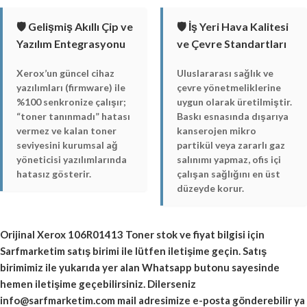
🛡️ Gelişmiş Akıllı Çip ve
🛡️ İş Yeri Hava Kalitesi
Yazılım Entegrasyonu
ve Çevre Standartları
Xerox’un güncel cihaz
Uluslararası sağlık ve
yazılımları (firmware) ile
çevre yönetmeliklerine
%100 senkronize çalışır;
uygun olarak üretilmiştir.
“toner tanınmadı” hatası
Baskı esnasında dışarıya
vermez ve kalan toner
kanserojen mikro
seviyesini kurumsal ağ
partikül veya zararlı gaz
yöneticisi yazılımlarında
salınımı yapmaz, ofis içi
hatasız gösterir.
çalışan sağlığını en üst
düzeyde korur.
Orijinal
Xerox 106R01413 Toner
stok ve fiyat bilgisi için
Sarfmarketim satış birimi ile lütfen iletişime geçin. Satış
birimimiz ile yukarıda yer alan Whatsapp butonu sayesinde
hemen iletişime geçebilirsiniz. Dilerseniz
info@sarfmarketim.com mail adresimize e-posta gönderebilir ya