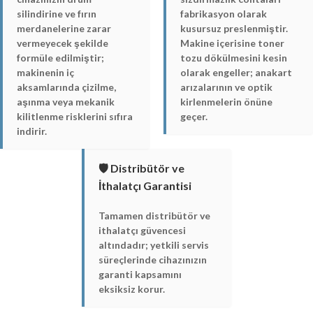
silindirine ve fırın
fabrikasyon olarak
merdanelerine zarar
kusursuz preslenmiştir.
vermeyecek şekilde
Makine içerisine toner
formüle edilmiştir;
tozu dökülmesini kesin
makinenin iç
olarak engeller; anakart
aksamlarında çizilme,
arızalarının ve optik
aşınma veya mekanik
kirlenmelerin önüne
kilitlenme risklerini sıfıra
geçer.
indirir.
🛡️ Distribütör ve
İthalatçı Garantisi
Tamamen distribütör ve
ithalatçı güvencesi
altındadır; yetkili servis
süreçlerinde cihazınızın
garanti kapsamını
eksiksiz korur.