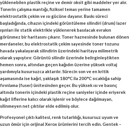
yüklenebilen plastik reçine ve demir oksit gibi maddeler yer alır.
Tonerin çalışma mantığı, fiziksel temas yerine tamamen
elektrostatik çekim ve ısı gücüne dayanır. Baskı süreci
başladığında, cihazın içindeki görüntüleme silindiri (drum) lazer
ışınları ile statik elektrikle yüklenerek basılacak evrakın
görünmez bir haritasını çıkarır. Toner haznesinde bulunan dönen
merdaneler, bu elektrostatik çekim sayesinde toner tozunu
havada yakalayarak silindirin üzerindeki haritaya milimetrik
olarak yapıştırır. Görüntü silindir üzerinde belirginleştikten
hemen sonra, altından geçen kağıdın üzerine yüksek voltaj
yardımıyla kusursuzca aktarılır. Sürecin son ve en kritik
aşamasında ise kağıt, yaklaşık 180°C ila 200°C sıcaklığa sahip
fırınlama (fuser) ünitesinden geçer. Bu yüksek ısı ve basınç
altında tonerin içindeki plastik reçine saniyeler içinde eriyerek
kağıt liflerine kalıcı olarak işlenir ve böylece dağılmayan,
silinmeyen net çıktılar elde edilmiş olur.
Profesyonel çıktı kalitesi, renk tutarlılığı, kusursuz uyum ve
uzun ömür için orijinal Xerox ürünlerini tercih edin. Gentek –