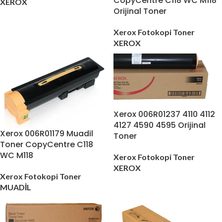
CopyCentre C118 WC M118
XEROX
Orijinal Toner
Xerox Fotokopi Toner
XEROX
Xerox 006R01237 4110 4112
4127 4590 4595 Orijinal
Xerox 006R01179 Muadil
Toner
Toner CopyCentre C118
WC M118
Xerox Fotokopi Toner
XEROX
Xerox Fotokopi Toner
MUADİL