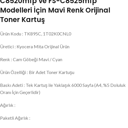
C8520mfp ve FS-C8525mfp
Modelleri İçin Mavi Renk Orijinal
Toner Kartuş
Ürün Kodu : TK895C, 1T02K0CNL0
Üretici : Kyocera Mita Orijinal Ürün
Renk : Cam Göbeği Mavi / Cyan
Ürün Özelliği : Bir Adet Toner Kartuşu
Baskı Adeti : Tek Kartuş ile Yaklaşık 6000 Sayfa (A4, %5 Doluluk
Oranı İçin Geçerlidir)
Ağırlık :
Paketli Ağırlık :