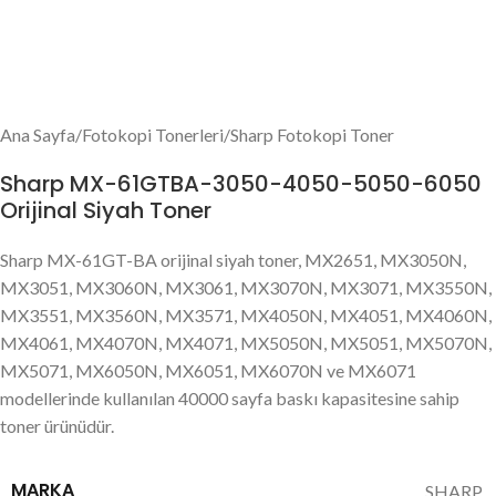
Ana Sayfa
/
Fotokopi Tonerleri
/
Sharp Fotokopi Toner
Sharp MX-61GTBA-3050-4050-5050-6050
Orijinal Siyah Toner
Sharp MX-61GT-BA orijinal siyah toner, MX2651, MX3050N,
MX3051, MX3060N, MX3061, MX3070N, MX3071, MX3550N,
MX3551, MX3560N, MX3571, MX4050N, MX4051, MX4060N,
MX4061, MX4070N, MX4071, MX5050N, MX5051, MX5070N,
MX5071, MX6050N, MX6051, MX6070N ve MX6071
modellerinde kullanılan 40000 sayfa baskı kapasitesine sahip
toner ürünüdür.
MARKA
SHARP